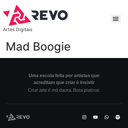
Artes Digitais
Mad Boogie
Uma escola feita por artistas que
acreditam que criar é insistir
Criar arte é mó daora. Bora platinar.