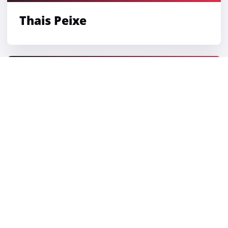
Thais Peixe
VH
Victor Harmatiuk
CURSOS
Curso de Concept Art para Personagens e Cenários
Curso de Concept Art para Cenários
Curso Extensivo de Concept Art