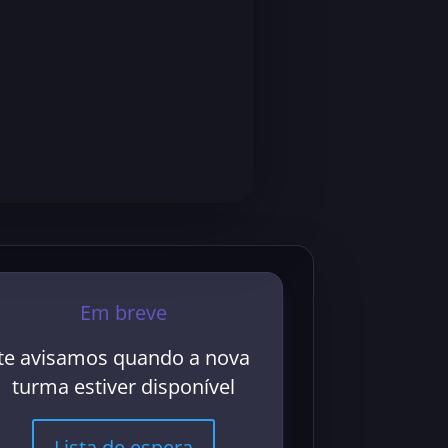
Em breve
te avisamos quando a nova
turma estiver disponível
Lista de espera