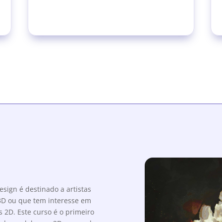
sign é destinado a artistas
 3D ou que tem interesse em
 2D. Este curso é o primeiro