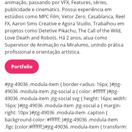
animação, passando por VFX, Features, séries,
publicidade e cinematics. Possui experiência em
estúdios como MPC Film, Vetor Zero, Casablanca, Reel
FX, Aaron Sims Creative e Agora Studio. Trabalhou em
projetos como Detetive Pikachu, The Call of the Wild,
Love Death and Robots. Há 2 anos, atua como
Supervisor de Animação na Miralumo, unindo prática
profissional e orientação artística.
Portfolio
#jtg-49036 .modula-item { border-radius: 16px; }#jtg-
49036 .modula-item .jtg-social a { color: #ffffff }#jtg-
49036 .modula-item .jtg-social svg { height: 16px; width:
16px; }#jtg-49036 .modula-item .jtg-social a { margin-
right: 10px }#jtg-49036 .modula-item .caption {
background-color: #ffffff; }#jtg-49036 .modula-item
.figc {color:#ffffff;}#jtg-49036 .modula-item { transform: