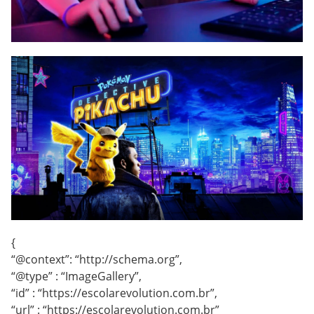
{
“@context”: “http://schema.org”,
“@type” : “ImageGallery”,
“id” : “https://escolarevolution.com.br”,
“url” : “https://escolarevolution.com.br”