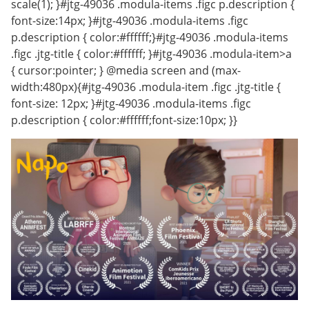
scale(1); }#jtg-49036 .modula-items .figc p.description {
font-size:14px; }#jtg-49036 .modula-items .figc
p.description { color:#ffffff;}#jtg-49036 .modula-items
.figc .jtg-title { color:#ffffff; }#jtg-49036 .modula-item>a
{ cursor:pointer; } @media screen and (max-
width:480px){#jtg-49036 .modula-item .figc .jtg-title {
font-size: 12px; }#jtg-49036 .modula-items .figc
p.description { color:#ffffff;font-size:10px; }}