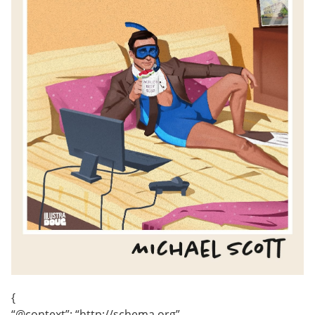
{
“@context”: “http://schema.org”,