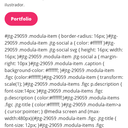
ilustrador.
Portfolio
#jtg-29059 .modula-item { border-radius: 16px; }#jtg-
29059 .modula-item .jtg-social a { color: #ffffff }#jtg-
29059 .modula-item .jtg-social svg { height: 16px; width:
16px; }#jtg-29059 .modula-item .jtg-social a { margin-
right: 10px }#jtg-29059 .modula-item .caption {
background-color: #ffffff; }#jtg-29059 .modula-item
.figc {color:#ffffff;}#jtg-29059 .modula-item { transform:
scale(1); }#jtg-29059 .modula-items .figc p.description {
font-size:14px; }#jtg-29059 .modula-items .figc
p.description { color:#ffffff;}#jtg-29059 .modula-items
.figc .jtg-title { color:#ffffff; }#jtg-29059 .modula-item>a
{ cursor:pointer; } @media screen and (max-
width:480px){#jtg-29059 .modula-item .figc .jtg-title {
font-size: 12px; }#jtg-29059 .modula-items .figc