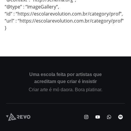
“@type” : “ImageGallery”,
“id” : “https://escolarevolution.com.br/category/prof”,
“url” : “https://escolarevolution.com.br/category/prof”
}
Uma escola feita por artistas que
acreditam que criar é insistir
Criar arte é mó daora. Bora platinar.