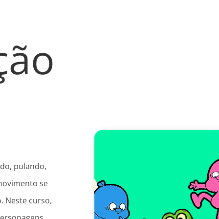
ção
do, pulando,
 movimento se
. Neste curso,
 personagens