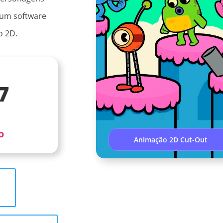
 um software
o 2D.
7
o
Animação 2D Cut-Out