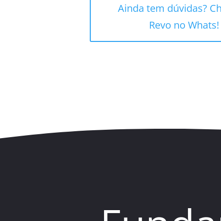
Ainda tem dúvidas? C
Revo no Whats!