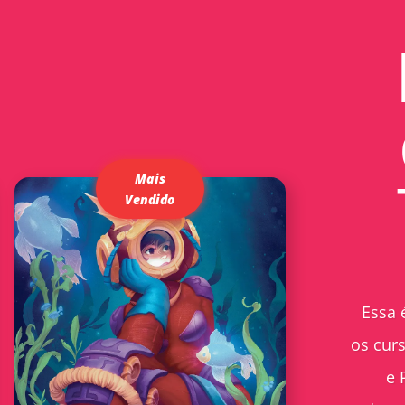
Essa 
os cur
e 