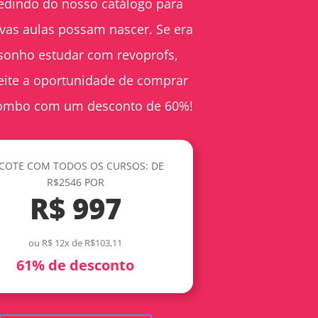
edindo do nosso catálogo para
vas aulas possam nascer. Se era
sonho estudar com revoprofs,
eite a oportunidade de comprar
ombo com um desconto de 60%!
COTE COM TODOS OS CURSOS: DE
R$2546 POR
R$ 997
ou R$ 12x de R$103,11
61% de desconto