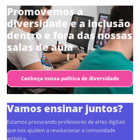
Promovemos a
diversidade e a inclusão
dentro e fora das nossas
salas de aula
Conheça nossa política de diversidade
Vamos ensinar juntos?
Estamos procurando professores de artes digitais
que nos ajudem a revolucionar a comunidade
artística