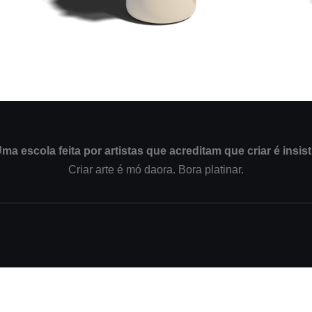
ma escola feita por artistas que acreditam que criar é insist
Criar arte é mó daora. Bora platinar.