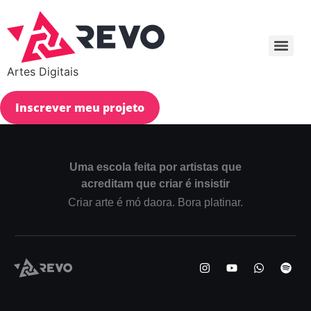
Artes Digitais
Inscrever meu projeto
Uma escola feita por artistas que
acreditam que criar é insistir
Criar arte é mó daora. Bora platinar.