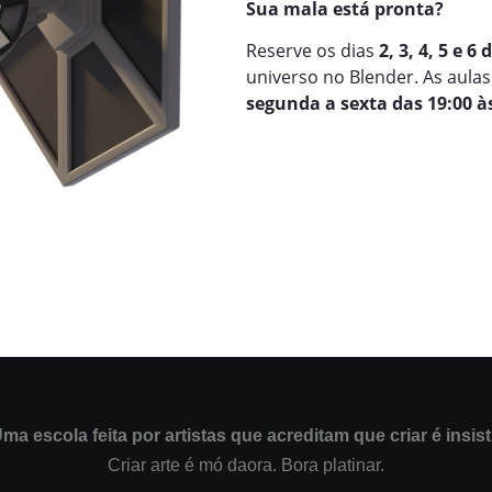
Sua mala está pronta?
Reserve os dias
2, 3, 4, 5 e 6
universo no Blender. As aula
segunda a sexta das 19:00 às
ma escola feita por artistas que acreditam que criar é insist
Criar arte é mó daora. Bora platinar.