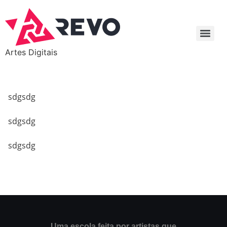
Artes Digitais
sdgsdg
sdgsdg
sdgsdg
Uma escola feita por artistas que