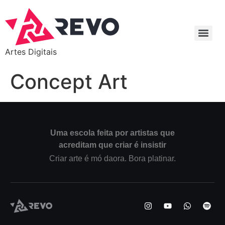
Artes Digitais
Concept Art
Uma escola feita por artistas que
acreditam que criar é insistir
Criar arte é mó daora. Bora platinar.