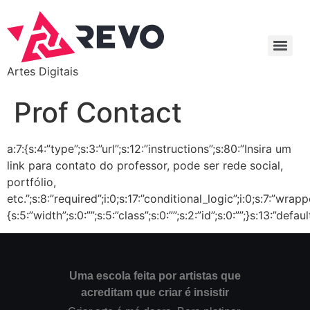
Artes Digitais
Prof Contact
a:7:{s:4:”type”;s:3:”url”;s:12:”instructions”;s:80:”Insira um
link para contato do professor, pode ser rede social,
portfólio,
etc.”;s:8:”required”;i:0;s:17:”conditional_logic”;i:0;s:7:”wrapp
{s:5:”width”;s:0:””;s:5:”class”;s:0:””;s:2:”id”;s:0:””;}s:13:”defau
Uma escola feita por artistas que
acreditam que criar é insistir