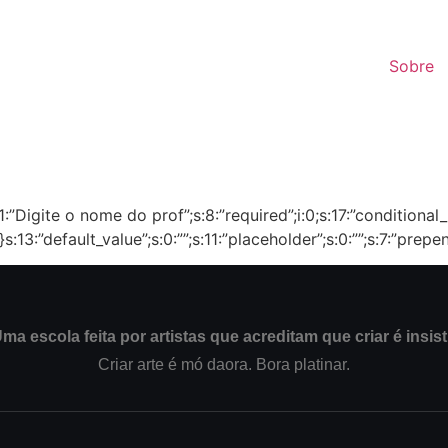
Sobre
:21:”Digite o nome do prof”;s:8:”required”;i:0;s:17:”conditional_
””;}s:13:”default_value”;s:0:””;s:11:”placeholder”;s:0:””;s:7:”prep
ma escola feita por artistas que acreditam que criar é insist
Criar arte é mó daora. Bora platinar.