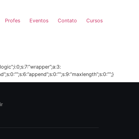
Profes
Eventos
Contato
Cursos
logic”;i:0;s:7:”wrapper”;a:3:
end”;s:0:””;s:6:”append”;s:0:””;s:9:”maxlength”;s:0:””;}
ir