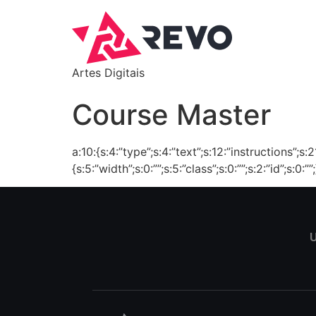
Artes Digitais
Course Master
a:10:{s:4:”type”;s:4:”text”;s:12:”instructions”;s
{s:5:”width”;s:0:””;s:5:”class”;s:0:””;s:2:”id”;s:0:
U