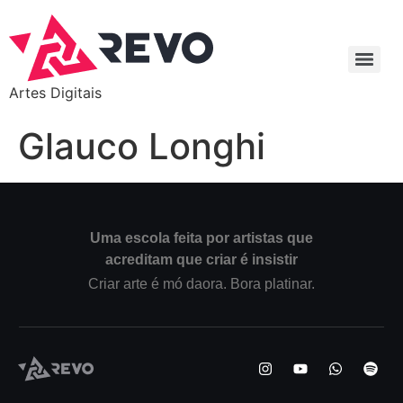
Artes Digitais
Glauco Longhi
Uma escola feita por artistas que
acreditam que criar é insistir
Criar arte é mó daora. Bora platinar.