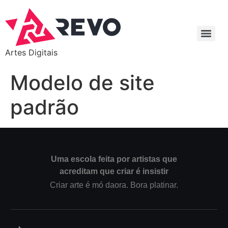
Artes Digitais
Modelo de site
padrão
Uma escola feita por artistas que
acreditam que criar é insistir
Criar arte é mó daora. Bora platinar.