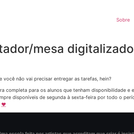
Sobre
ador/mesa digitalizado
 você não vai precisar entregar as tarefas, hein?
ura completa para os alunos que tenham disponibilidade e e
pre disponíveis de segunda à sexta-feira por todo o perío
o
❤️
ma escola feita por artistas que acreditam que criar é insist