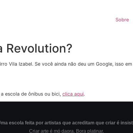
Sobre
a Revolution?
irro Vila Izabel. Se você ainda não deu um Google, isso em 
 a escola de ônibus ou bici,
clica aqui
.
ma escola feita por artistas que acreditam que criar é insist
Criar arte é mó daora. Bora platinar.