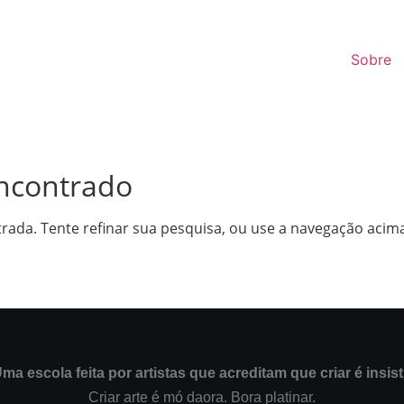
Sobre
ncontrado
trada. Tente refinar sua pesquisa, ou use a navegação acima
ma escola feita por artistas que acreditam que criar é insist
Criar arte é mó daora. Bora platinar.