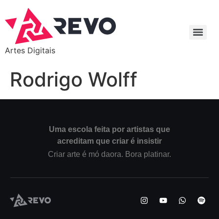
Artes Digitais
Rodrigo Wolff
Uma escola feita por artistas que
acreditam que criar é insistir
Criar arte é mó daora. Bora platinar.