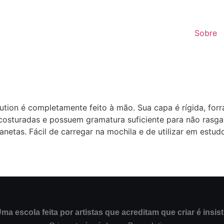
Sobre
tion é completamente feito à mão. Sua capa é rígida, forr
 costuradas e possuem gramatura suficiente para não rasga
canetas. Fácil de carregar na mochila e de utilizar em estudo
ma escola feita por artistas que acreditam que criar é insist