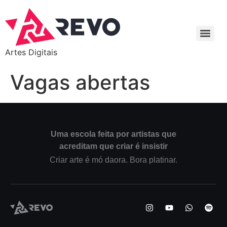
Artes Digitais
Vagas abertas
Uma escola feita por artistas que
acreditam que criar é insistir
Criar arte é mó daora. Bora platinar.