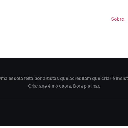
Sobre
ma escola feita por artistas que acreditam que criar é insist
Criar arte é mó daora. Bora platinar.